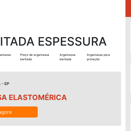
ITADA ESPESSURA
gamassa
Preço de argamassa
Argamassa
Argamassa para
baritada
baritada
proteção
 - SP
A ELASTOMÉRICA
agora